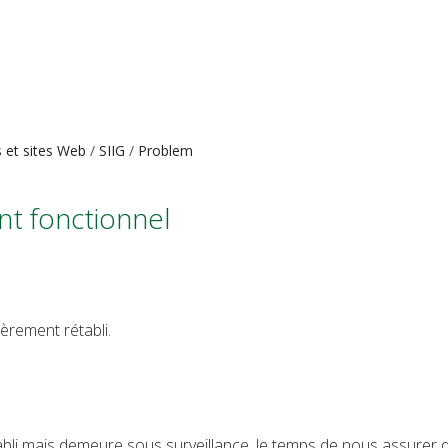
s et sites Web
SIIG
Problem
nt fonctionnel
èrement rétabli.
bli mais demeure sous surveillance, le temps de nous assurer de 