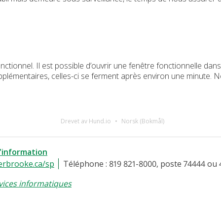
onctionnel. Il est possible d’ouvrir une fenêtre fonctionnelle da
pplémentaires, celles-ci se ferment après environ une minute. N
Drevet av Hund.io
Norsk (Bokmål)
l'information
erbrooke.ca/sp
Téléphone : 819 821-8000, poste 74444 ou 
vices informatiques