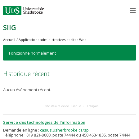
SIIG
Accueil
Applications administratives et sites Web
Fonctionne normalement
Historique récent
Aucun événement récent.
Exécuté à l’aide de Hund.io
Français
Service des technologies de l'information
Demande en ligne :
casius.usherbrooke.ca/sp
Téléphone : 819 821-8000, poste 74444 ou 450 463-1835, poste 74444