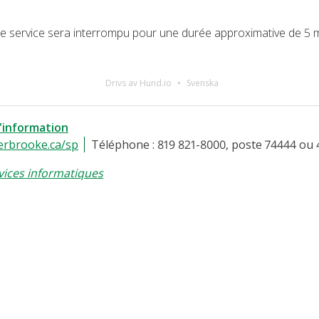
, le service sera interrompu pour une durée approximative de 5 
Drivs av Hund.io
Svenska
l'information
erbrooke.ca/sp
Téléphone : 819 821-8000, poste 74444 ou 
vices informatiques