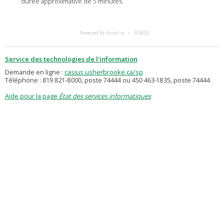
durée approximative de 5 minutes.
Powered By Hund.io
日本語
Service des technologies de l'information
Demande en ligne :
casius.usherbrooke.ca/sp
Téléphone : 819 821-8000, poste 74444 ou 450 463-1835, poste 74444
Aide pour la page
État des services informatiques