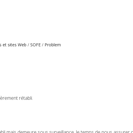
s et sites Web
SOFE
Problem
èrement rétabli.
bli mais demeure sous surveillance, le temps de nous assurer de 