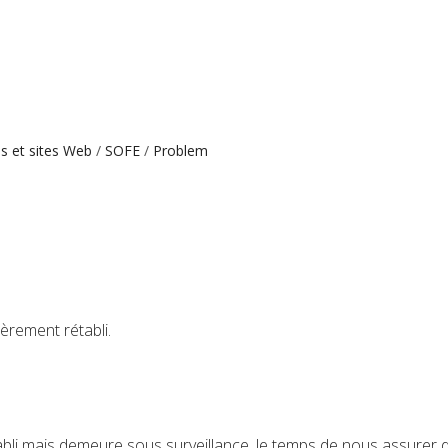
es et sites Web
SOFE
Problem
èrement rétabli.
bli mais demeure sous surveillance, le temps de nous assurer de 