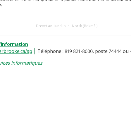
e.
Drevet av Hund.io
Norsk (Bokmål)
l'information
erbrooke.ca/sp
Téléphone : 819 821-8000, poste 74444 ou 
vices informatiques