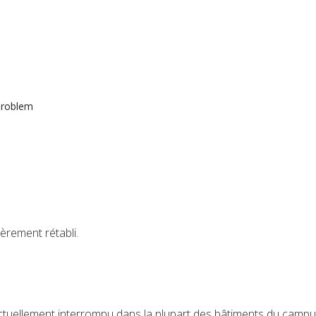
roblem
èrement rétabli.
ctuellement interrompu dans la plupart des bâtiments du campu