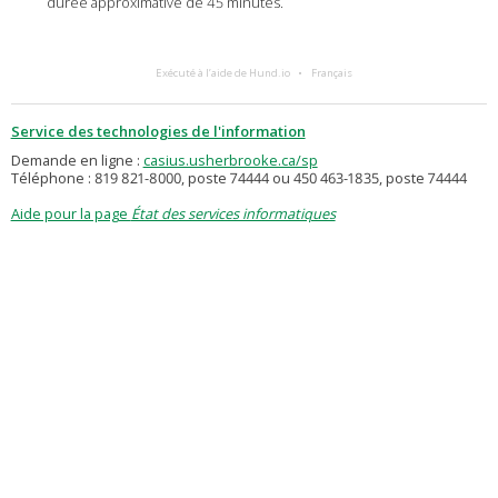
durée approximative de 45 minutes.
Exécuté à l’aide de Hund.io
Français
Service des technologies de l'information
Demande en ligne :
casius.usherbrooke.ca/sp
Téléphone : 819 821-8000, poste 74444 ou 450 463-1835, poste 74444
Aide pour la page
État des services informatiques