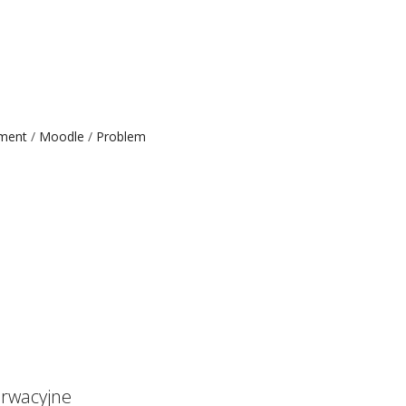
ement
Moodle
Problem
rwacyjne