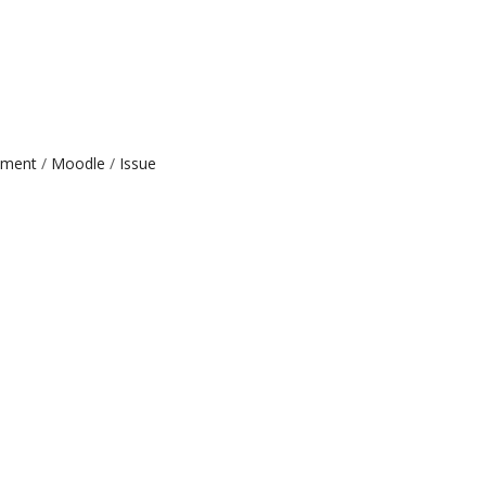
ement
Moodle
Issue