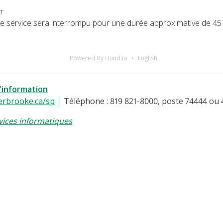
DT
, le service sera interrompu pour une durée approximative de 45
Powered By Hund.io
English
l'information
erbrooke.ca/sp
Téléphone : 819 821-8000, poste 74444 ou 
vices informatiques