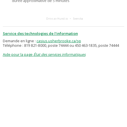
durée approximative de 5 minutes
Drivs av Hund.io
Svenska
Service des technologies de l'information
Demande en ligne :
casius.usherbrooke.ca/sp
Téléphone : 819 821-8000, poste 74444 ou 450 463-1835, poste 74444
Aide pour la page
État des services informatiques