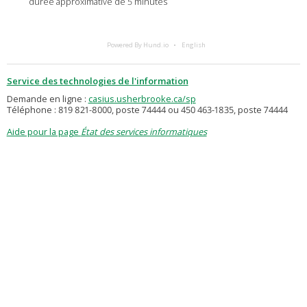
durée approximative de 5 minutes
Powered By Hund.io
English
Service des technologies de l'information
Demande en ligne :
casius.usherbrooke.ca/sp
Téléphone : 819 821-8000, poste 74444 ou 450 463-1835, poste 74444
Aide pour la page
État des services informatiques