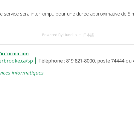
é, le service sera interrompu pour une durée approximative de 5 
Powered By Hund.io
日本語
l'information
erbrooke.ca/sp
Téléphone : 819 821-8000, poste 74444 ou 
vices informatiques