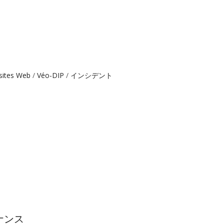
 sites Web
Véo-DIP
インシデント
ナンス