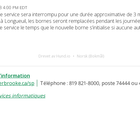
23 4:00 PM EDT
, le service sera interrompu pour une durée approximative de 3 
fil à Longueuil, les bornes seront remplacées pendant les journées
 service le temps que le nouvelle borne s’initialise si aucune aut
Drevet av Hund.io
Norsk (Bokmål)
l'information
erbrooke.ca/sp
Téléphone : 819 821-8000, poste 74444 ou 
vices informatiques