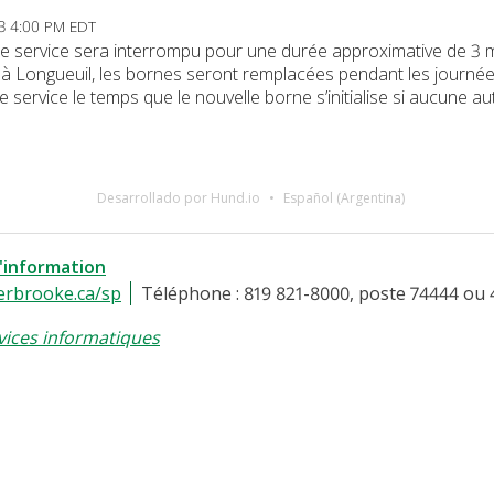
23 4:00 PM EDT
, le service sera interrompu pour une durée approximative de 3 
fil à Longueuil, les bornes seront remplacées pendant les journées
 service le temps que le nouvelle borne s’initialise si aucune aut
Desarrollado por Hund.io
Español (Argentina)
l'information
erbrooke.ca/sp
Téléphone : 819 821-8000, poste 74444 ou 
vices informatiques