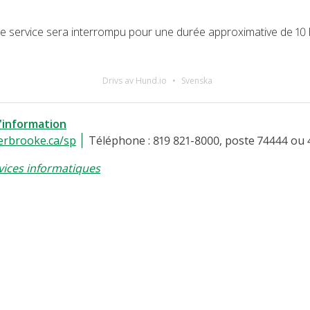
, le service sera interrompu pour une durée approximative de 10
Drivs av Hund.io
Svenska
l'information
erbrooke.ca/sp
Téléphone : 819 821-8000, poste 74444 ou 
vices informatiques