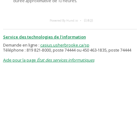
durée approximative de 10 heures.
Powered By Hund.io
日本語
Service des technologies de l'information
Demande en ligne :
casius.usherbrooke.ca/sp
Téléphone : 819 821-8000, poste 74444 ou 450 463-1835, poste 74444
Aide pour la page
État des services informatiques