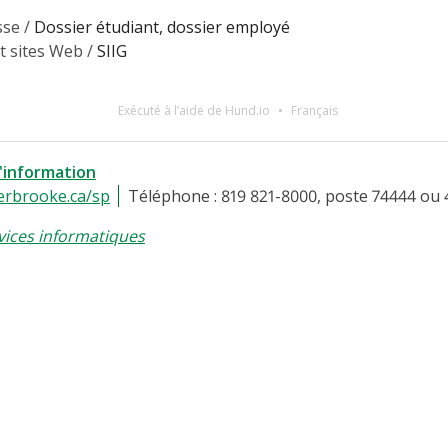
sse /
Dossier étudiant, dossier employé
t sites Web /
SIIG
Exécuté à l’aide de Hund.io
Français
l'information
erbrooke.ca/sp
Téléphone : 819 821-8000, poste 74444 ou 
vices informatiques