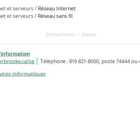
et et serveurs /
Réseau Internet
et et serveurs /
Réseau sans fil
Drivs av Hund.io
Svenska
l'information
erbrooke.ca/sp
Téléphone : 819 821-8000, poste 74444 ou 
vices informatiques