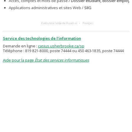
Accès, comptes et mots de passe /
Dossier étudiant, dossier employé
Applications administratives et sites Web /
SIIG
Exécuté à l’aide de Hund.io
Français
Service des technologies de l'information
Demande en ligne :
casius.usherbrooke.ca/sp
Téléphone : 819 821-8000, poste 74444 ou 450 463-1835, poste 74444
Aide pour la page
État des services informatiques