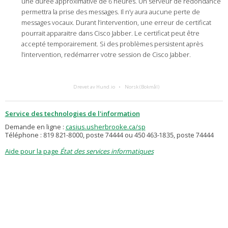
une durée approximative de 6 heures. Un serveur de redondance
permettra la prise des messages. Il n’y aura aucune perte de
messages vocaux. Durant l’intervention, une erreur de certificat
pourrait apparaitre dans Cisco Jabber. Le certificat peut être
accepté temporairement. Si des problèmes persistent après
l’intervention, redémarrer votre session de Cisco Jabber.
Drevet av Hund.io
Norsk (Bokmål)
Service des technologies de l'information
Demande en ligne :
casius.usherbrooke.ca/sp
Téléphone : 819 821-8000, poste 74444 ou 450 463-1835, poste 74444
Aide pour la page
État des services informatiques