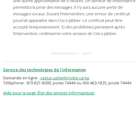
une durée approximative de 6 heures. Un serveur de redondance
permettra la prise des messages. Il n’y aura aucune perte de
messages vocaux. Durant l’intervention, une erreur de certificat
pourrait apparaitre dans Cisco Jabber. Le certificat peut être
accepté temporairement. Si des problèmes persistent après
l’intervention, redémarrer votre session de Cisco Jabber.
Drevet af Hund.io
Dansk
Service des technologies de l'information
Demande en ligne :
casius.usherbrooke.ca/sp
Téléphone : 819 821-8000, poste 74444 ou 450 463-1835, poste 74444
Aide pour la page
État des services informatiques