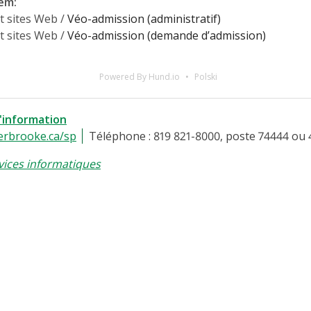
lem
:
t sites Web /
Véo-admission (administratif)
t sites Web /
Véo-admission (demande d’admission)
Powered By Hund.io
Polski
l'information
erbrooke.ca/sp
Téléphone : 819 821-8000, poste 74444 ou 
vices informatiques