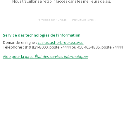
Nous travaillons à rétablir l’accès dans les meilleurs délais.
Fornecido por Hund.io
Português (Brasil)
Service des technologies de l'information
Demande en ligne :
casius.usherbrooke.ca/sp
Téléphone : 819 821-8000, poste 74444 ou 450 463-1835, poste 74444
Aide pour la page
État des services informatiques