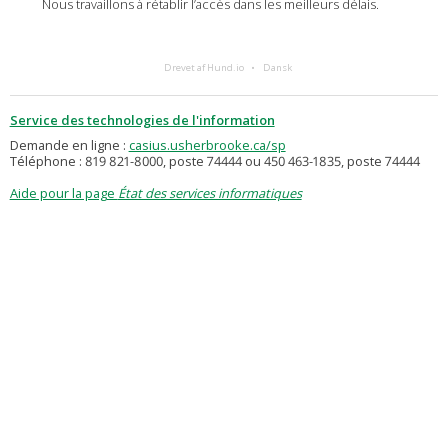
Nous travaillons à rétablir l’accès dans les meilleurs délais.
Drevet af Hund.io
Dansk
Service des technologies de l'information
Demande en ligne :
casius.usherbrooke.ca/sp
Téléphone : 819 821-8000, poste 74444 ou 450 463-1835, poste 74444
Aide pour la page
État des services informatiques