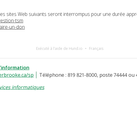
é, les sites Web suivants seront interrompus pour une durée appr
gestion-tsm
aire-un-don
Exécuté à l’aide de Hund.io
Français
l'information
erbrooke.ca/sp
Téléphone : 819 821-8000, poste 74444 ou 
vices informatiques