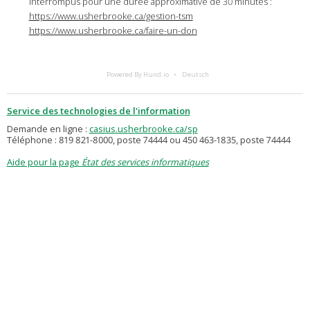
interrompus pour une durée approximative de 30 minutes :
https://www.usherbrooke.ca/gestion-tsm
https://www.usherbrooke.ca/faire-un-don
Powered By Hund.io
Deutsch
Service des technologies de l'information
Demande en ligne :
casius.usherbrooke.ca/sp
Téléphone : 819 821-8000, poste 74444 ou 450 463-1835, poste 74444
Aide pour la page
État des services informatiques