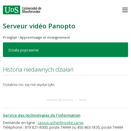
Serveur vidéo Panopto
Przegląd
Apprentissage et enseignement
Działa poprawnie
Historia niedawnych działań
Ostatnio nic się nie wydarzyło.
Powered By Hund.io
Polski
Service des technologies de l'information
Demande en ligne :
casius.usherbrooke.ca/sp
Téléphone : 819 821-8000, poste 74444 ou 450 463-1835, poste 74444