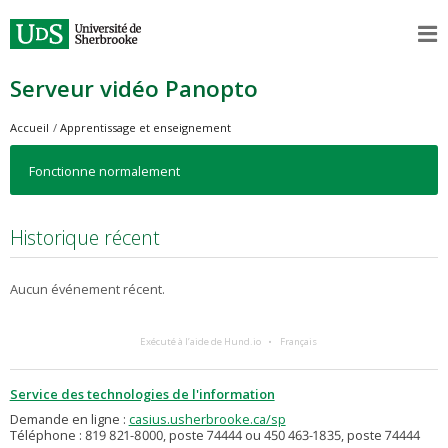
Serveur vidéo Panopto
Accueil
Apprentissage et enseignement
Fonctionne normalement
Historique récent
Aucun événement récent.
Exécuté à l’aide de Hund.io
Français
Service des technologies de l'information
Demande en ligne :
casius.usherbrooke.ca/sp
Téléphone : 819 821-8000, poste 74444 ou 450 463-1835, poste 74444