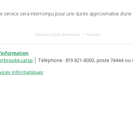
, le service sera interrompu pour une durée approximative d’une 
Exécuté à l’aide de Hund.io
Français
l'information
erbrooke.ca/sp
Téléphone : 819 821-8000, poste 74444 ou 
vices informatiques