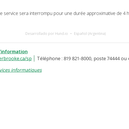
, le service sera interrompu pour une durée approximative de 4 
Desarrollado por Hund.io
Español (Argentina)
l'information
erbrooke.ca/sp
Téléphone : 819 821-8000, poste 74444 ou 
vices informatiques