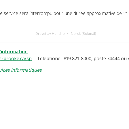
T
, le service sera interrompu pour une durée approximative de 1h.
Drevet av Hund.io
Norsk (Bokmål)
l'information
erbrooke.ca/sp
Téléphone : 819 821-8000, poste 74444 ou 
vices informatiques