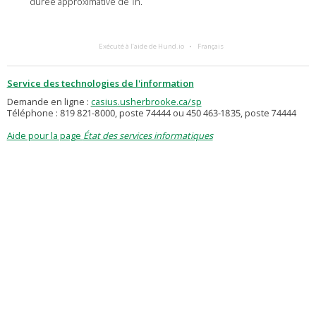
durée approximative de 1h.
Exécuté à l’aide de Hund.io
Français
Service des technologies de l'information
Demande en ligne :
casius.usherbrooke.ca/sp
Téléphone : 819 821-8000, poste 74444 ou 450 463-1835, poste 74444
Aide pour la page
État des services informatiques