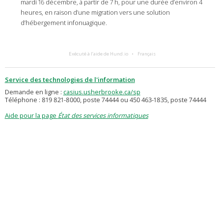
mardi 16 décembre, à partir de 7 h, pour une durée d’environ 4
heures, en raison d’une migration vers une solution
d’hébergement infonuagique.
Exécuté à l’aide de Hund.io
Français
Service des technologies de l'information
Demande en ligne :
casius.usherbrooke.ca/sp
Téléphone : 819 821-8000, poste 74444 ou 450 463-1835, poste 74444
Aide pour la page
État des services informatiques