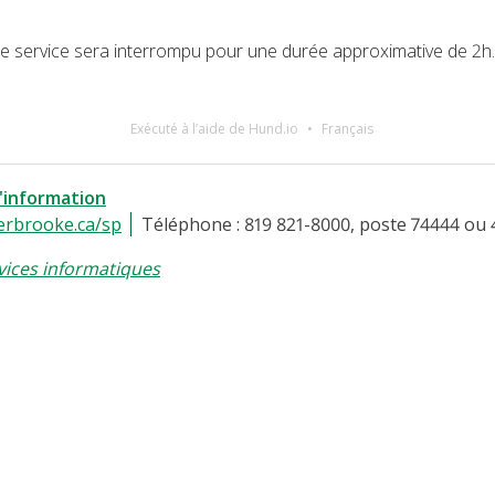
, le service sera interrompu pour une durée approximative de 2h.
Exécuté à l’aide de Hund.io
Français
l'information
erbrooke.ca/sp
Téléphone : 819 821-8000, poste 74444 ou 
vices informatiques