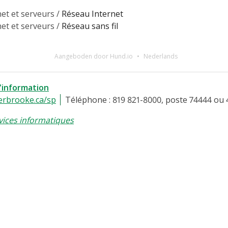
et et serveurs /
Réseau Internet
et et serveurs /
Réseau sans fil
Aangeboden door Hund.io
Nederlands
l'information
erbrooke.ca/sp
Téléphone : 819 821-8000, poste 74444 ou 
vices informatiques