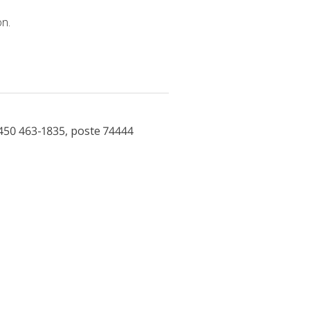
on.
450 463-1835, poste 74444