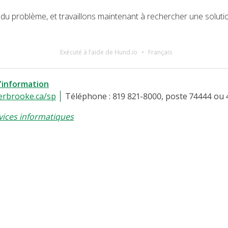
 du problème, et travaillons maintenant à rechercher une soluti
Exécuté à l’aide de Hund.io
Français
l'information
erbrooke.ca/sp
Téléphone : 819 821-8000, poste 74444 ou 
vices informatiques