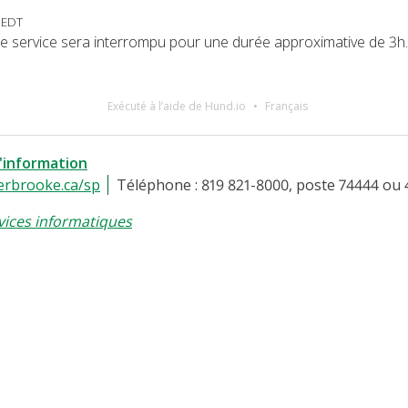
 EDT
, le service sera interrompu pour une durée approximative de 3h.
Exécuté à l’aide de Hund.io
Français
l'information
erbrooke.ca/sp
Téléphone : 819 821-8000, poste 74444 ou 
vices informatiques