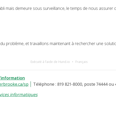
bli mais demeure sous surveillance, le temps de nous assurer de 
 du problème, et travaillons maintenant à rechercher une soluti
Exécuté à l’aide de Hund.io
Français
l'information
erbrooke.ca/sp
Téléphone : 819 821-8000, poste 74444 ou 
vices informatiques