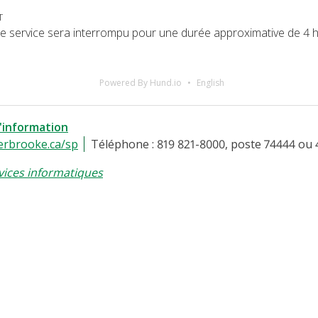
T
, le service sera interrompu pour une durée approximative de 4 
Powered By Hund.io
English
l'information
erbrooke.ca/sp
Téléphone : 819 821-8000, poste 74444 ou 
vices informatiques