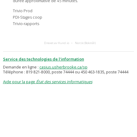
durée approximative de 45 minutes.
Trivio Prod
PDI-Stages coop
Trivio-rapports
Drevet av Hund.io
Norsk (Bokmål)
Service des technologies de l'information
Demande en ligne :
casius.usherbrooke.ca/sp
Téléphone : 819 821-8000, poste 74444 ou 450 463-1835, poste 74444
Aide pour la page
État des services informatiques