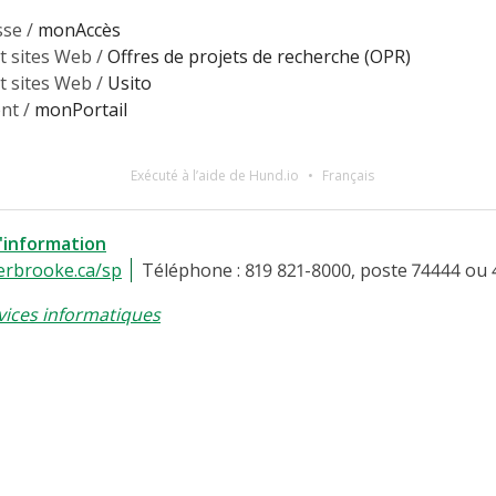
sse /
monAccès
t sites Web /
Offres de projets de recherche (OPR)
t sites Web /
Usito
nt /
monPortail
Exécuté à l’aide de Hund.io
Français
l'information
erbrooke.ca/sp
Téléphone : 819 821-8000, poste 74444 ou 
vices informatiques