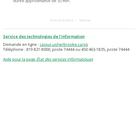
durée approximative de 30 min.
Drivs av Hund.io
Svenska
Service des technologies de l'information
Demande en ligne :
casius.usherbrooke.ca/sp
Téléphone : 819 821-8000, poste 74444 ou 450 463-1835, poste 74444
Aide pour la page
État des services informatiques