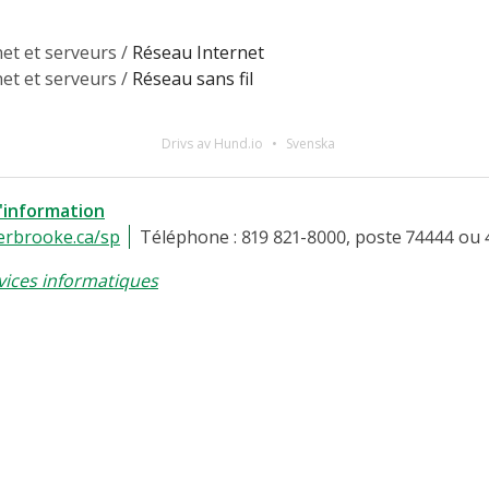
et et serveurs /
Réseau Internet
et et serveurs /
Réseau sans fil
Drivs av Hund.io
Svenska
l'information
erbrooke.ca/sp
Téléphone : 819 821-8000, poste 74444 ou 
vices informatiques