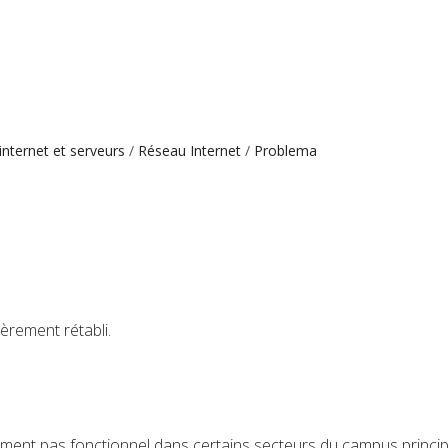
nternet et serveurs
Réseau Internet
Problema
èrement rétabli.
ment pas fonctionnel dans certains secteurs du campus princip