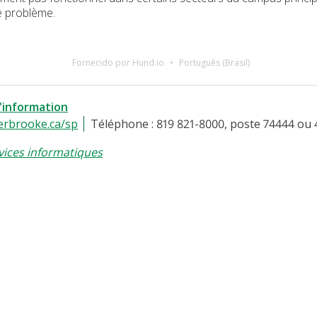
e problème.
Fornecido por Hund.io
Português (Brasil)
l'information
erbrooke.ca/sp
Téléphone : 819 821-8000, poste 74444 ou 
vices informatiques