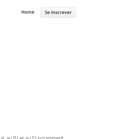
Home
Se Inscrever
al, au B1 et au E1 notamment.