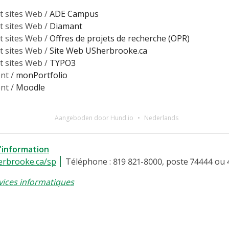
t sites Web /
ADE Campus
t sites Web /
Diamant
t sites Web /
Offres de projets de recherche (OPR)
t sites Web /
Site Web USherbrooke.ca
t sites Web /
TYPO3
nt /
monPortfolio
nt /
Moodle
Aangeboden door Hund.io
Nederlands
l'information
erbrooke.ca/sp
Téléphone : 819 821-8000, poste 74444 ou 
vices informatiques