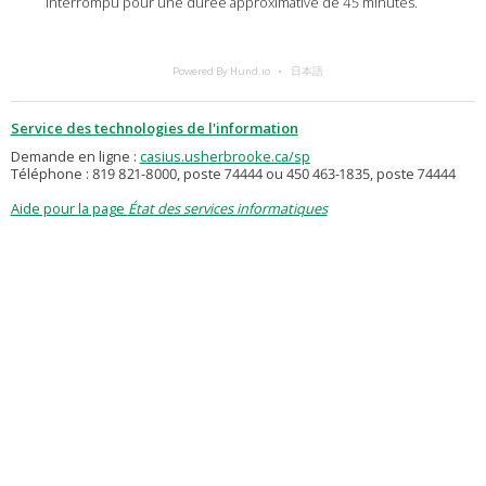
interrompu pour une durée approximative de 45 minutes.
Powered By Hund.io
日本語
Service des technologies de l'information
Demande en ligne :
casius.usherbrooke.ca/sp
Téléphone : 819 821-8000, poste 74444 ou 450 463-1835, poste 74444
Aide pour la page
État des services informatiques