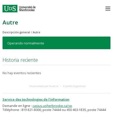
Autre
Descripción general
Autre
Operando normalmente
Historia reciente
No hay eventos recientes
Desarrollado por Hund.io
Español (Argentina)
Service des technologies de l'information
Demande en ligne :
casius.usherbrooke.ca/sp
Téléphone : 819 821-8000, poste 74444 ou 450 463-1835, poste 74444