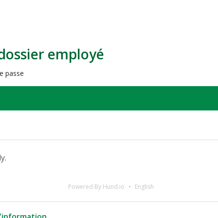
 dossier employé
e passe
y.
Powered By Hund.io
English
l'information