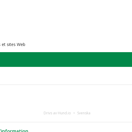
s et sites Web
Drivs av Hund.io
Svenska
l'information